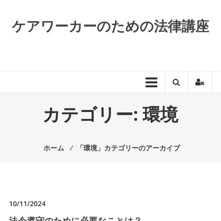
コ
ン
ケアワーカーのための法律講座
テ
ン
ツ
へ
ス
キ
ッ
カテゴリー:
環境
プ
ホーム
⁄
「環境」カテゴリーのアーカイブ
10/11/2024
法令遵守のために必要なことは？