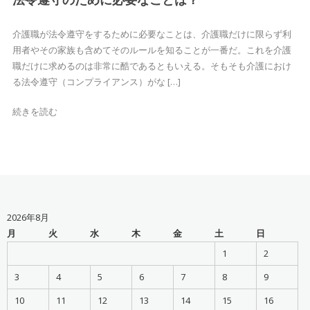
介護職が法令遵守をするために必要なことは、介護職だけに限らず利
用者やその家族も含めてそのルールを知ることが一番だ。これを介護
職だけに求めるのは非常に酷であるともいえる。そもそも介護におけ
る法令遵守（コンプライアンス）がな […]
続きを読む
2026年8月
月
火
水
木
金
土
日
1
2
3
4
5
6
7
8
9
10
11
12
13
14
15
16